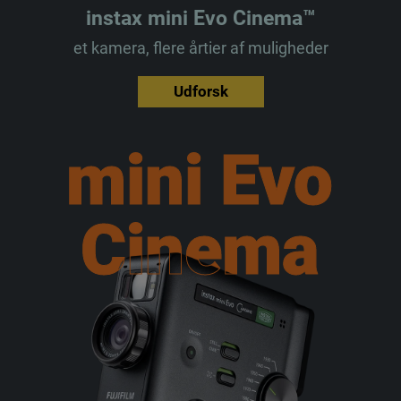
instax mini Evo Cinema™
et kamera, flere årtier af muligheder
Udforsk
mini Evo
mini Evo
Cinema
Cinema