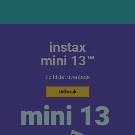
instax
mini 13™
tid til det uventede
Udforsk
mini 13
mini 13