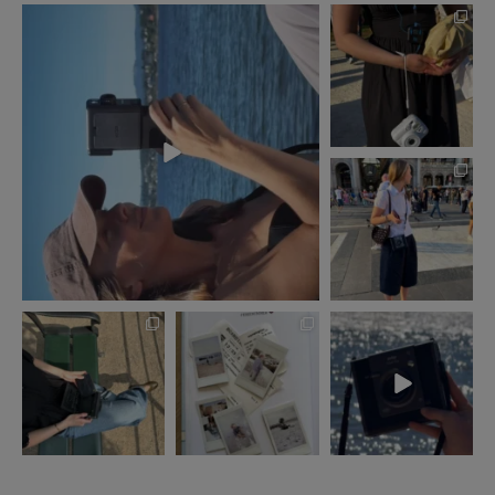
instaxdanmark
instaxdanmark
Aug 4
Jul 28
instaxdanmark
Jul 22
instaxdanmark
instaxdanmark
instaxdanmark
Jul 14
Jul 10
Jul 7