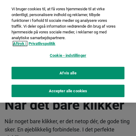
Vi bruger cookies til, at få vores hjemmeside til at virke
ordentligt, personalisere indhold og reklamer, tilbyde
funktioner i forhold til sociale medier og analysere vores
traffik. Vi deler også information vedrørende din brug af vores
hjemmeside på vores sociale medier, i reklamer og med
analytiske samarbejdspartnere.
Aftryk |
Privatlivspolitik
Cookie - indstillinger
Afvis alle
Accepter alle cookies
Når det bare klikker
Når noget bare klikker, er det netop dér, de gode ting
sker. En øjeblikkelig forbindelse. I det perfekte