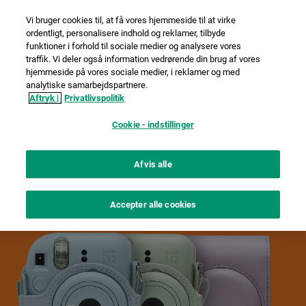
Vi bruger cookies til, at få vores hjemmeside til at virke
ordentligt, personalisere indhold og reklamer, tilbyde
funktioner i forhold til sociale medier og analysere vores
traffik. Vi deler også information vedrørende din brug af vores
hjemmeside på vores sociale medier, i reklamer og med
analytiske samarbejdspartnere.
Officielt instax™
Aftryk |
Privatlivspolitik
tilbehør
Cookie - indstillinger
Afvis alle
Opgrader dit instax™ game med vores
sortiment af tilbehør.
Accepter alle cookies