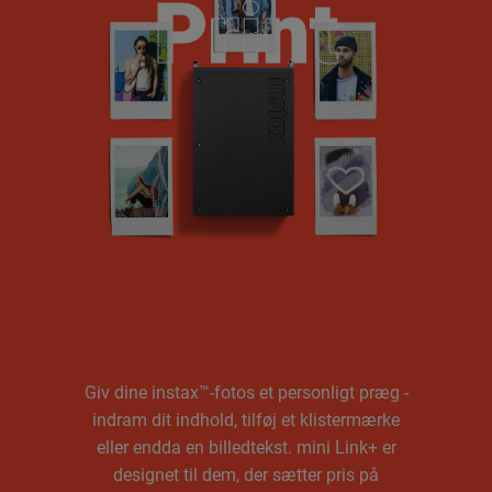
Print
Print
Kreativitet først
Giv dine instax™-fotos et personligt præg -
indram dit indhold, tilføj et klistermærke
eller endda en billedtekst. mini Link+ er
designet til dem, der sætter pris på