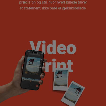
præcision og stil, hvor hvert billede bliver
et statement, ikke bare et øjebliksbillede.
Video
Video
Print
Print