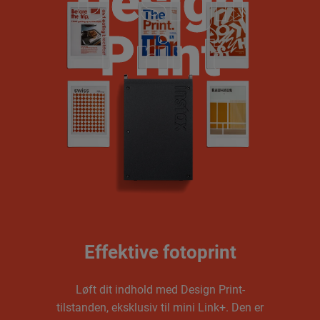
Design
Design
Print
Print
Effektive fotoprint
Løft dit indhold med Design Print-
tilstanden, eksklusiv til mini Link+. Den er